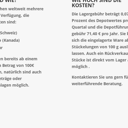
KOSTEN?
ehen weltweit mehrere
Die Lagergebühr beträgt 0,0
 Verfügung, die
Prozent des Depotwertes pr
ten sind:
Quartal und die Depotführu
(Schweiz)
gebühr 71,40 € pro Jahr. Sie
o (Kanada)
sich die eingelagerte Ware a
Stückelungen von 100 g ausl
ur
lassen. Auch ein Rückverkau
n bereits ab einem
Stücke ist direkt vom Lager
h Betrag von 100€
möglich .
n, natürlich sind auch
Kontaktieren Sie uns gern fü
eträge oder
weiterführende Beratung.
lagen möglich.