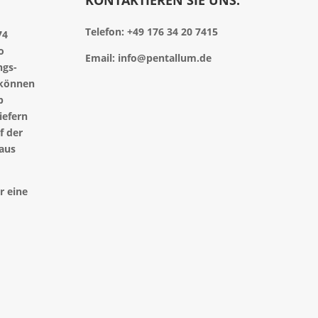
Telefon: +49 176 34 20 7415
74
o
Email: info@pentallum.de
ngs-
 können
b
iefern
f der
 aus
r eine