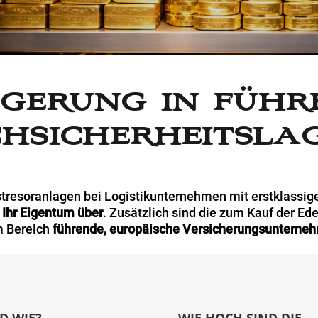
agerung in führ
hsicherheitsla
stresoranlagen bei Logistikunternehmen mit erstklassig
 Ihr Eigentum über
. Zusätzlich sind die zum Kauf der E
m Bereich
führende, europäische Versicherungsunterne
D WIE?
WIE HOCH SIND DIE