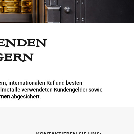
enden
gern
em, internationalen Ruf und besten
delmetalle verwendeten Kundengelder sowie
hmen
abgesichert.
KONTAKTIEREN SIE UNS: