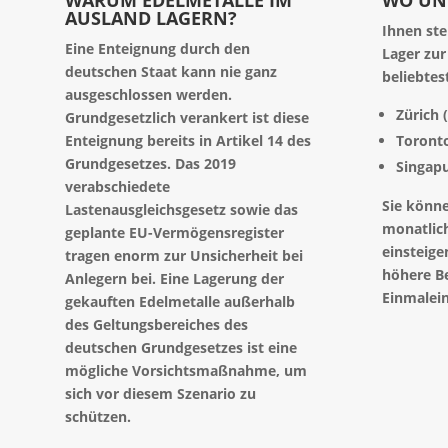
AUSLAND LAGERN?
Ihnen st
Eine Enteignung durch den
Lager zur
deutschen Staat kann nie ganz
beliebtes
ausgeschlossen werden.
Zürich 
Grundgesetzlich verankert ist diese
Enteignung bereits in Artikel 14 des
Toront
Grundgesetzes. Das 2019
Singap
verabschiedete
Sie könne
Lastenausgleichsgesetz sowie das
monatlic
geplante EU-Vermögensregister
einsteige
tragen enorm zur Unsicherheit bei
höhere B
Anlegern bei. Eine Lagerung der
Einmalein
gekauften Edelmetalle außerhalb
des Geltungsbereiches des
deutschen Grundgesetzes ist eine
mögliche Vorsichtsmaßnahme, um
sich vor diesem Szenario zu
schützen.